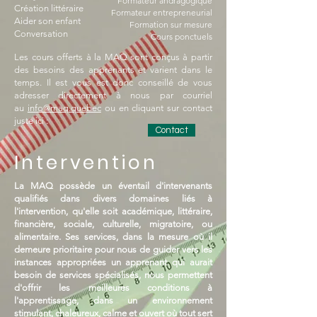
​Formateur andragogique
Création littéraire
Formateur entrepreneurial
Aider son enfant
Formation sur mesure
Conversation
Cours ponctuels
​Les cours offerts à la MAQ sont conçus à partir
des besoins des apprenants et varient dans le
temps. Il est vous est donc conseillé de vous
adresser directement à nous par courriel
au
info@maq.quebec
ou en cliquant sur contact
juste ici :
Contact
Intervention
La MAQ possède un éventail d'intervenants
qualifiés dans divers domaines liés à
l'intervention, qu'elle soit académique, littéraire,
financière, sociale, culturelle, migratoire, ou
alimentaire. Ses services, dans la mesure où il
demeure prioritaire pour nous de guider vers les
instances appropriées un apprenant qui aurait
besoin de services spécialisés, nous permettent
d'offrir les meilleures conditions à
l'apprentissage, dans un environnement
stimulant, chaleureux, calme et ouvert où tout sert