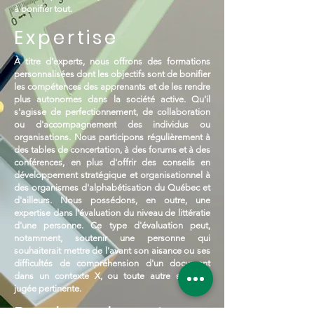
à bonifier tout.
Expertise
À titre d'experts, nous offrons des formations
personnalisées dont les objectifs sont de bonifier
les compétences des apprenants et de les rendre
plus autonomes dans la société active. Qu'il
s'agisse de perfectionnement, de collaboration
ou d'accompagnement des individus ou
organisations. Nous participons régulièrement à
des tables de concertation, à des forums et à des
conférences, en plus d'offrir des conseils en
développement stratégique et organisationnel à
des organismes d'alphabétisation du Québec et
d'ailleurs. Nous possédons, en outre, une
expertise dans l'évaluation du niveau de littératie
d'une personne. Ce type d'évaluation peut,
notamment, soutenir une personne qui
souhaiterait mettre de l'avant son aisance ou ses
difficultés de compréhension d'un document
dans un contexte X, ou toute autre situation
jugée pertinente.