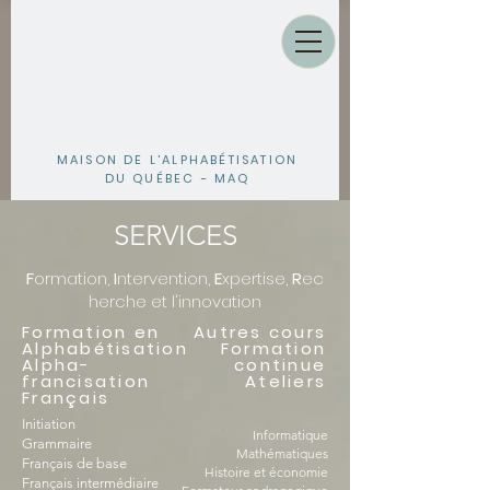
MAISON DE L'ALPHABÉTISATION
DU QUÉBEC - MAQ
SERVICES
F
ormation,
I
ntervention,
E
xpertise,
R
ec
herche et l'innovation
Formation en
Autres cours
Alphabétisation
Formation
Alpha-
continue
francisation
Ateliers
Français
​Initiation
Informatique
Grammaire
Mathématiques
Français de base
Histoire et économie
Français intermédiaire